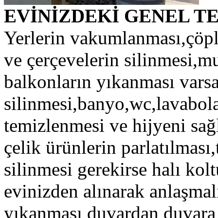
EVİNİZDEKİ GENEL T
Yerlerin vakumlanması,çöpl
ve çerçevelerin silinmesi,mu
balkonların yıkanması vars
silinmesi,banyo,wc,lavabola
temizlenmesi ve hijyeni sağl
çelik ürünlerin parlatılması,
silinmesi gerekirse halı kolt
evinizden alınarak anlaşma
yıkanması duvardan duvara h